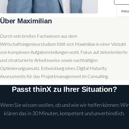
meu
Über Maximilian
Durch sein breites Fachwissen aus dem
Wirtschaftsingenieurstudium fühlt sich Maximilian in einer Vielzahl
von komplexen Aufgabenstellungen wohl. Fokus auf zielorientierte
und strukturierte Arbeitsweise sowie nachhaltigen
Optimierungsansatz. Entwicklung eines Digital Maturity
Assessments für das Projektmanagement im Consulting.
Passt thinX zu Ihrer Situation?
Wenn Sie wissen wollen, ob und wie wir helfen können: Wir
klären das in 30 Minuten, kompetent und unverbindlich.