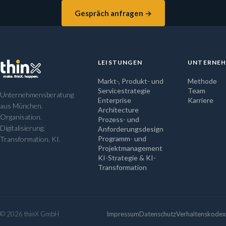
Gespräch anfragen →
LEISTUNGEN
UNTERNE
Markt-, Produkt- und
Methode
Servicestrategie
Team
Unternehmensberatung
Enterprise
Karriere
aus München.
Architecture
Organisation.
Prozess- und
Digitalisierung.
Anforderungsdesign
Programm- und
Transformation. KI.
Projektmanagement
KI-Strategie & KI-
Transformation
© 2026 thinX GmbH
Impressum
Datenschutz
Verhaltenskodex