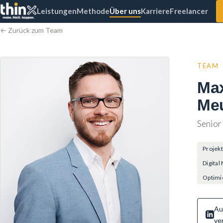
Leistungen
Methode
Über uns
Karriere
Freelancer
← Zurück zum Team
TEAM
Max
Me
Senior
Projek
Digita
Optimi
Au
ve