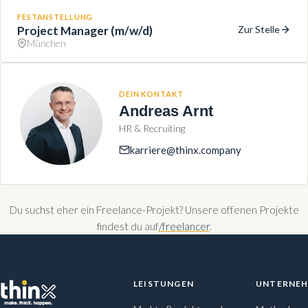
FESTANSTELLUNG
Project Manager (m/w/d)
Zur Stelle
München
DEIN KONTAKT
Andreas Arnt
HR & Recruiting
karriere@thinx.company
Du suchst eher ein Freelance-Projekt? Unsere offenen Projekte
findest du auf
/freelancer
.
LEISTUNGEN
UNTERNE