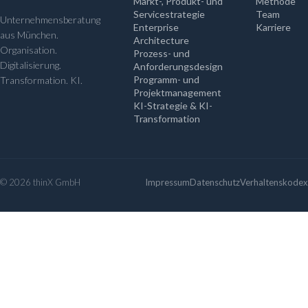
Markt-, Produkt- und
Methode
Servicestrategie
Team
Unternehmensberatung
Enterprise
Karriere
aus München.
Architecture
Organisation.
Prozess- und
Digitalisierung.
Anforderungsdesign
Programm- und
Transformation. KI.
Projektmanagement
KI-Strategie & KI-
Transformation
© 2026 thinX GmbH
Impressum
Datenschutz
Verhaltenskodex