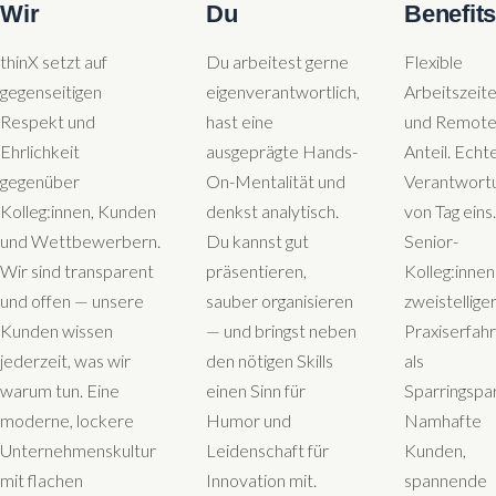
Wir
Du
Benefit
thinX setzt auf
Du arbeitest gerne
Flexible
gegenseitigen
eigenverantwortlich,
Arbeitszeit
Respekt und
hast eine
und Remote
Ehrlichkeit
ausgeprägte Hands-
Anteil. Echt
gegenüber
On-Mentalität und
Verantwort
Kolleg:innen, Kunden
denkst analytisch.
von Tag eins.
und Wettbewerbern.
Du kannst gut
Senior-
Wir sind transparent
präsentieren,
Kolleg:innen
und offen — unsere
sauber organisieren
zweistellige
Kunden wissen
— und bringst neben
Praxiserfah
jederzeit, was wir
den nötigen Skills
als
warum tun. Eine
einen Sinn für
Sparringspar
moderne, lockere
Humor und
Namhafte
Unternehmenskultur
Leidenschaft für
Kunden,
mit flachen
Innovation mit.
spannende