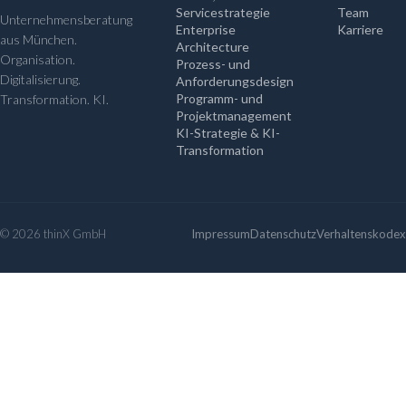
Servicestrategie
Team
Unternehmensberatung
Enterprise
Karriere
aus München.
Architecture
Organisation.
Prozess- und
Digitalisierung.
Anforderungsdesign
Programm- und
Transformation. KI.
Projektmanagement
KI-Strategie & KI-
Transformation
© 2026 thinX GmbH
Impressum
Datenschutz
Verhaltenskodex