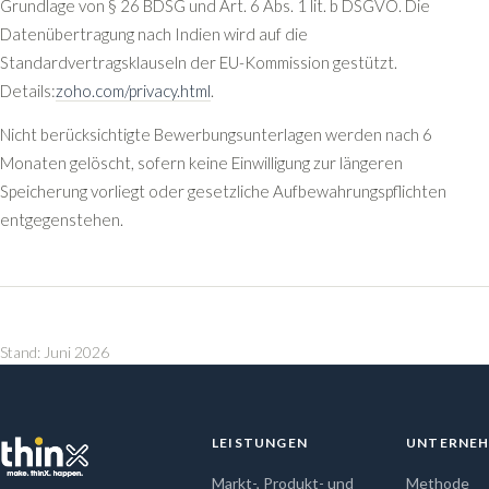
Grundlage von § 26 BDSG und Art. 6 Abs. 1 lit. b DSGVO. Die
Datenübertragung nach Indien wird auf die
Standardvertragsklauseln der EU-Kommission gestützt.
Details:
zoho.com/privacy.html
.
Nicht berücksichtigte Bewerbungsunterlagen werden nach 6
Monaten gelöscht, sofern keine Einwilligung zur längeren
Speicherung vorliegt oder gesetzliche Aufbewahrungspflichten
entgegenstehen.
Stand: Juni 2026
LEISTUNGEN
UNTERNE
Markt-, Produkt- und
Methode