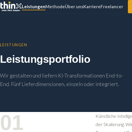
Leistungen
Methode
Über uns
Karriere
Freelancer
LEISTUNGEN
Leistungsportfolio
Wir gestalten und liefern KI-Transformationen End-to-
End. Fünf Lieferdimensionen, einzeln oder integriert.
01
Künstliche Intellig
der Skalierung. Wir