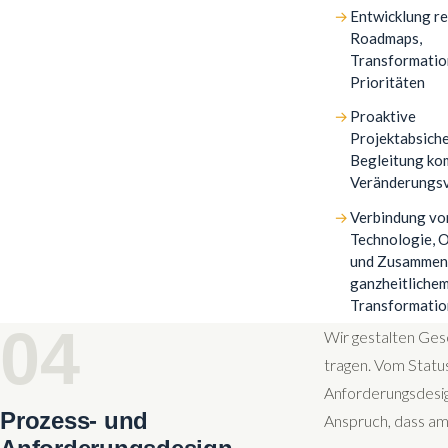
Entwicklung re
Roadmaps,
Transformatio
Prioritäten
Proaktive
Projektabsich
Begleitung ko
Veränderungs
Verbindung von
Technologie, 
und Zusammena
ganzheitliche
Transformatio
04
Wir gestalten Gesc
tragen. Vom Status
Anforderungsdesig
Prozess- und
Anspruch, dass am