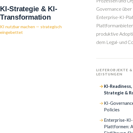
Prozessen und Org
KI-Strategie & KI-
Governance über P
Transformation
Enterprise-KI-Pla
Plattformanbieter
KI nutzbar machen — strategisch
eingebettet
produktive Adopti
dem Legal- und C
LIEFEROBJEKTE &
LEISTUNGEN
KI-Readiness, 
Strategie & 
KI-Governanc
Policies
Enterprise-KI-
Plattformen: 
Einführung, Sk