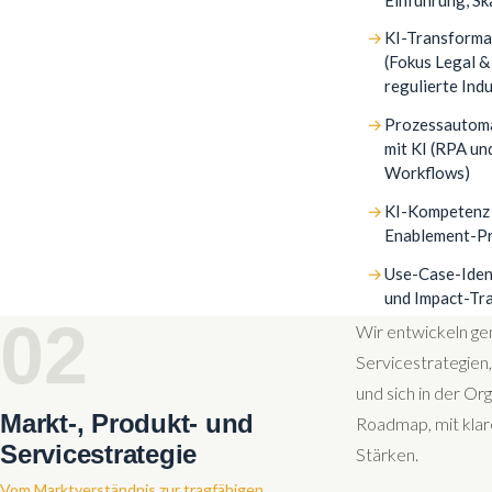
KI-Transforma
(Fokus Legal &
regulierte Indu
Prozessautoma
mit KI (RPA un
Workflows)
KI-Kompetenz
Enablement-P
Use-Case-Ident
und Impact-Tr
02
Wir entwickeln ge
Servicestrategie
und sich in der Or
Markt-, Produkt- und
Roadmap, mit kla
Servicestrategie
Stärken.
Vom Marktverständnis zur tragfähigen