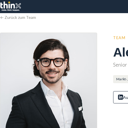
← Zurück zum Team
TEAM
Al
Senior
Markt-,
Au