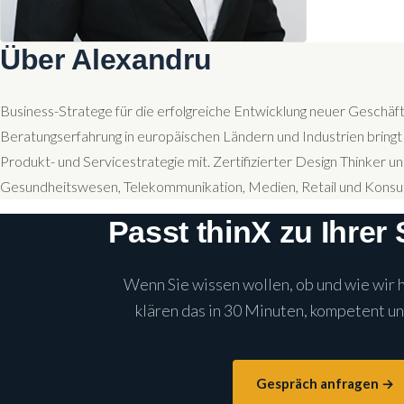
Über Alexandru
Business-Stratege für die erfolgreiche Entwicklung neuer Geschäf
Beratungserfahrung in europäischen Ländern und Industrien bringt
Produkt- und Servicestrategie mit. Zertifizierter Design Thinker un
Gesundheitswesen, Telekommunikation, Medien, Retail und Konsu
Passt thinX zu Ihrer 
Wenn Sie wissen wollen, ob und wie wir 
klären das in 30 Minuten, kompetent un
Gespräch anfragen →