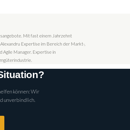
tsangebote. Mit fast einem Jahrzehnt
 Alexandru Expertise im Bereich der Markt-,
d Agile Manager. Expertise in
mgüterindustrie.
Situation?
helfen können: Wir
d unverbindlich.