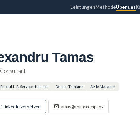
Leistungen
Methode
Über uns
K
exandru Tamas
 Consultant
 Produkt- & Servicestrategie
Design Thinking
Agile Manager
f LinkedIn vernetzen
tamas@thinx.company