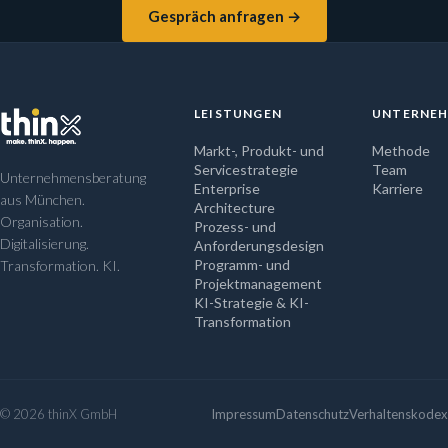
Gespräch anfragen →
LEISTUNGEN
UNTERNE
Markt-, Produkt- und
Methode
Servicestrategie
Team
Unternehmensberatung
Enterprise
Karriere
aus München.
Architecture
Organisation.
Prozess- und
Digitalisierung.
Anforderungsdesign
Programm- und
Transformation. KI.
Projektmanagement
KI-Strategie & KI-
Transformation
© 2026 thinX GmbH
Impressum
Datenschutz
Verhaltenskodex