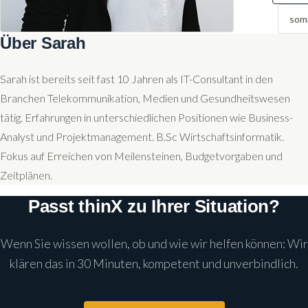
som
Über Sarah
Sarah ist bereits seit fast 10 Jahren als IT-Consultant in den
Branchen Telekommunikation, Medien und Gesundheitswesen
tätig. Erfahrungen in unterschiedlichen Positionen wie Business-
Analyst und Projektmanagement. B.Sc Wirtschaftsinformatik.
Fokus auf Erreichen von Meilensteinen, Budgetvorgaben und
Zeitplänen.
Passt thinX zu Ihrer Situation?
Wenn Sie wissen wollen, ob und wie wir helfen können: Wir
klären das in 30 Minuten, kompetent und unverbindlich.