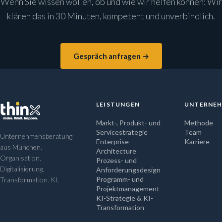
Wenn Sie wissen wollen, ob und wie wir helfen können: Wir
klären das in 30 Minuten, kompetent und unverbindlich.
Gespräch anfragen →
LEISTUNGEN
UNTERNE
Markt-, Produkt- und
Methode
Servicestrategie
Team
Unternehmensberatung
Enterprise
Karriere
aus München.
Architecture
Organisation.
Prozess- und
Digitalisierung.
Anforderungsdesign
Programm- und
Transformation. KI.
Projektmanagement
KI-Strategie & KI-
Transformation