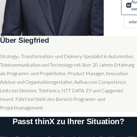
Au
ve
ada
Über Siegfried
Strategy-, Transformation- und Delivery-Spezialist in Automotive,
Telekommunikation und Technology mit über 20 Jahren Erfahrung
als Programm- und Projektleiter, Product Manager, Innovation
Advisor und Organisationsgestalter. Aufbau von Competence
Units bei Siemens, Telefónica, NTT DATA, EY und Capgemini
Invent. Führt bei thinX den Bereich Programm- und
Projektmanagement.
Passt thinX zu Ihrer Situation?