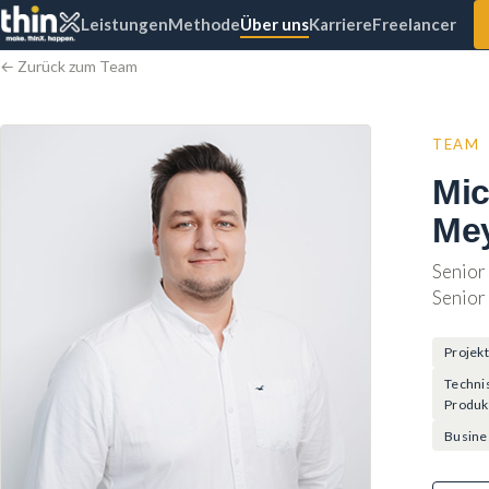
Leistungen
Methode
Über uns
Karriere
Freelancer
← Zurück zum Team
TEAM
Mic
Me
Senior
Senior
Projek
Techni
Produ
Busine