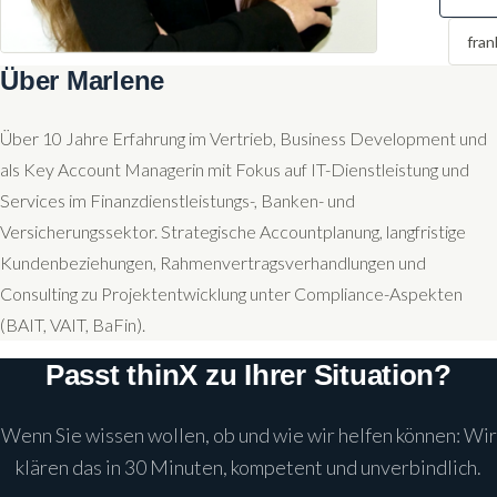
fra
Über Marlene
Über 10 Jahre Erfahrung im Vertrieb, Business Development und
als Key Account Managerin mit Fokus auf IT-Dienstleistung und
Services im Finanzdienstleistungs-, Banken- und
Versicherungssektor. Strategische Accountplanung, langfristige
Kundenbeziehungen, Rahmenvertragsverhandlungen und
Consulting zu Projektentwicklung unter Compliance-Aspekten
(BAIT, VAIT, BaFin).
Passt thinX zu Ihrer Situation?
Wenn Sie wissen wollen, ob und wie wir helfen können: Wir
klären das in 30 Minuten, kompetent und unverbindlich.