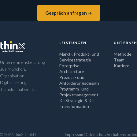
Gespräch anfragen →
LEISTUNGEN
UNTERNE
Markt-, Produkt- und
Methode
Servicestrategie
Team
Unternehmensberatung
Enterprise
Karriere
aus München.
Architecture
Organisation.
Prozess- und
Digitalisierung.
Anforderungsdesign
Programm- und
Transformation. KI.
Projektmanagement
KI-Strategie & KI-
Transformation
© 2026 thinX GmbH
Impressum
Datenschutz
Verhaltenskodex