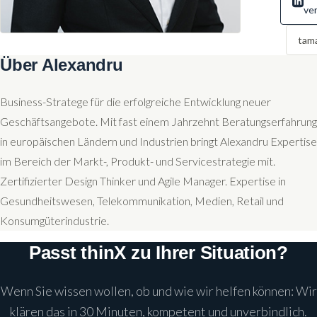
ve
tam
Über Alexandru
Business-Stratege für die erfolgreiche Entwicklung neuer
Geschäftsangebote. Mit fast einem Jahrzehnt Beratungserfahrung
in europäischen Ländern und Industrien bringt Alexandru Expertise
im Bereich der Markt-, Produkt- und Servicestrategie mit.
Zertifizierter Design Thinker und Agile Manager. Expertise in
Gesundheitswesen, Telekommunikation, Medien, Retail und
Konsumgüterindustrie.
Passt thinX zu Ihrer Situation?
Wenn Sie wissen wollen, ob und wie wir helfen können: Wir
klären das in 30 Minuten, kompetent und unverbindlich.