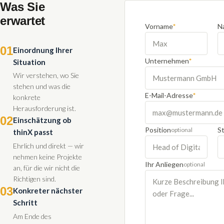
Was Sie
erwartet
Vorname
*
N
01
Einordnung Ihrer
Unternehmen
*
Situation
Wir verstehen, wo Sie
stehen und was die
E-Mail-Adresse
*
konkrete
Herausforderung ist.
02
Einschätzung ob
Position
S
optional
thinX passt
Ehrlich und direkt — wir
nehmen keine Projekte
Ihr Anliegen
optional
an, für die wir nicht die
Richtigen sind.
03
Konkreter nächster
Schritt
Am Ende des