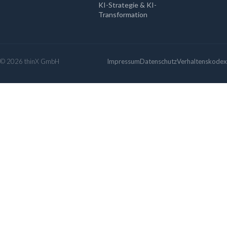
KI-Strategie & KI-
Transformation
© 2026 thinX GmbH
Impressum
Datenschutz
Verhaltenskodex