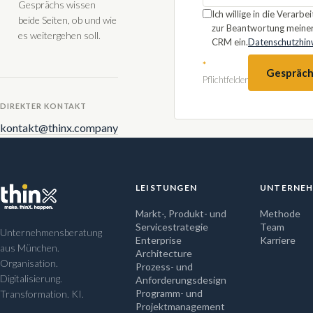
Gesprächs wissen
Ich willige in die Verarb
beide Seiten, ob und wie
zur Beantwortung meiner
es weitergehen soll.
CRM ein.
Datenschutzhin
*
Gespräch
Pflichtfelder
DIREKTER KONTAKT
kontakt@thinx.company
LEISTUNGEN
UNTERNE
Markt-, Produkt- und
Methode
Servicestrategie
Team
Unternehmensberatung
Enterprise
Karriere
aus München.
Architecture
Organisation.
Prozess- und
Digitalisierung.
Anforderungsdesign
Programm- und
Transformation. KI.
Projektmanagement